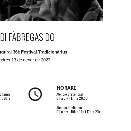
DI FÀBREGAS DO
gural 36è Festival Tradicionàrius
ndres 13 de gener de 2023
HORARI
ionàrius
A
tenció
presencial
/n 08012
Dll a div -
17h a 2
0.30
h
Atenció telefònica
Dll a div - 10h a 14h i 17h a 21h