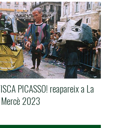
SCA PICASSO! reapareix a La
Mercè 2023