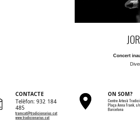
JOR
Concert inau
Dive
CONTACTE
ON SOM?
C
entre Artesà Tradic
Telèfon: 932 184
Plaça Anna Frank, s
485
Barcelona
tramcat@tradicionarius.cat
www.tradicionarius.cat